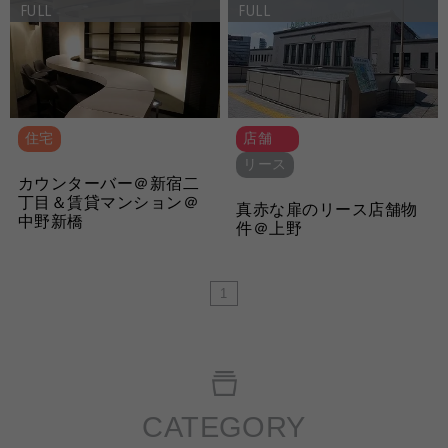
FULL
FULL
住宅
店舗
リース
カウンターバー＠新宿二
丁目＆賃貸マンション＠
真赤な扉のリース店舗物
中野新橋
件＠上野
1
CATEGORY