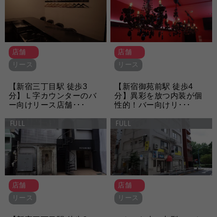
店舗
店舗
リース
リース
【新宿三丁目駅 徒歩3
【新宿御苑前駅 徒歩4
分】Ｌ字カウンターのバ
分】異彩を放つ内装が個
ー向けリース店舗･･･
性的！バー向けリ･･･
FULL
FULL
店舗
店舗
リース
リース