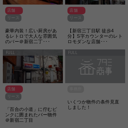
店舗
店舗
リース
リース
豪華内装！広い厨房があ
【新宿三丁目駅 徒歩4
るレトロで大人な雰囲気
分】S字カウンターのレト
のバー＠新宿二丁･･･
ロモダンな店舗･･･
FULL
FULL
店舗
事務所
リース
いくつか物件の条件見直
しました！
「百合の小道」に佇むピ
ンクに囲まれたバー物件
＠新宿二丁目