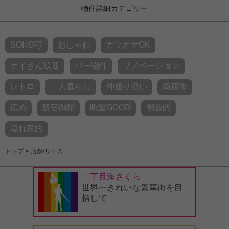
物件詳細カテゴリー
SOHO可
おしゃれ
カラオケOK
ゲイさん歓迎
バー物件
リノベーション
レトロ
二人暮らし
仲通り沿い
商店街
広め
新宿御苑
眺望GOOD
開放的
隠れ家的
トップ
>
店舗/リース
二丁目海さくら
世界一きれいな繁華街を目
指して