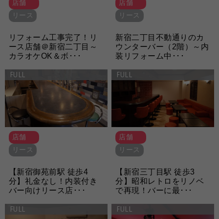
店舗
店舗
リース
リース
リフォーム工事完了！リ
新宿二丁目不動通りのカ
ース店舗＠新宿二丁目～
ウンターバー（2階）～内
カラオケOK＆ボ･･･
装リフォーム中･･･
FULL
FULL
店舗
店舗
リース
リース
【新宿御苑前駅 徒歩4
【新宿三丁目駅 徒歩3
分】礼金なし！内装付き
分】昭和レトロをリノベ
バー向けリース店･･･
で再現！バーに最･･･
FULL
FULL