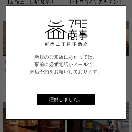
【新宿三丁目駅 徒歩3
レトロな赤い丸型テント
分】仲通り近くのフタミ
が目印～バー向け貸店舗
ビル2階のリース･･･
物件＠新宿御苑『･･･
FULL
FULL
新規のご来店にあたっては、
店舗
店舗
事前に必ず電話かメールで、
リース
リース
来店予約をお願いしております。
和室の部屋をバー向けに
カラオケOK＆全面リフォ
リノベーション～4.5坪の
ーム済み～希少な1階路面
リース店舗物･･･
リース店舗物･･･
理解しました。
FULL
FULL