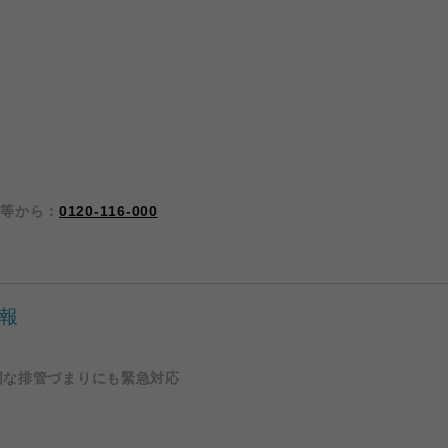
S等から：
0120-116-000
報
固な排管づまりにも緊急対応