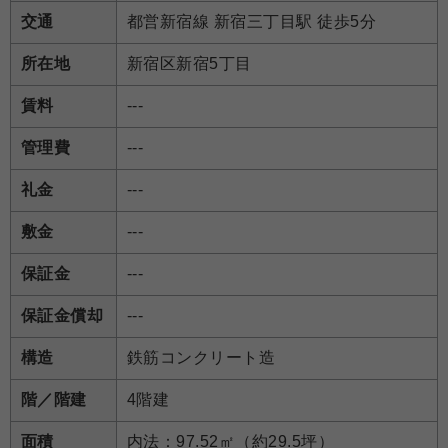
交通
都営新宿線 新宿三丁目駅 徒歩5分
所在地
新宿区新宿5丁目
賃料
---
管理費
---
礼金
---
敷金
---
保証金
---
保証金償却
---
構造
鉄筋コンクリート造
階／階建
4階建
面積
内法：97.52㎡（約29.5坪）