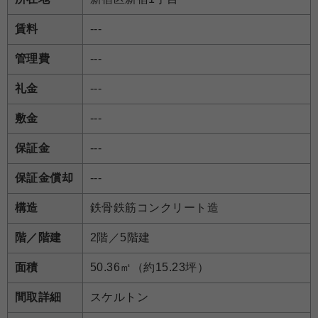
賃料
---
管理費
---
礼金
---
敷金
---
保証金
---
保証金償却
---
構造
鉄骨鉄筋コンクリート造
階／階建
2階／5階建
面積
50.36㎡（約15.23坪）
間取詳細
スケルトン