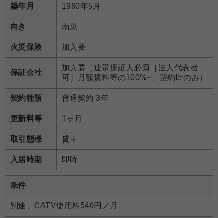
築年月
1980年5月
向き
南東
火災保険
加入要
加入要（連帯保証人必須［法人代表者
保証会社
可］月額賃料等の100%~、契約時のみ）
契約種類
普通契約 3年
更新料等
1ヶ月
取引態様
貸主
入居時期
即時
条件
別途、CATV使用料540円／月