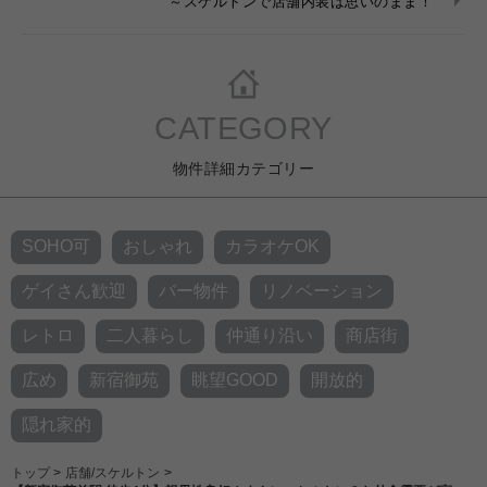
～スケルトンで店舗内装は思いのまま！
CATEGORY
物件詳細カテゴリー
SOHO可
おしゃれ
カラオケOK
ゲイさん歓迎
バー物件
リノベーション
レトロ
二人暮らし
仲通り沿い
商店街
広め
新宿御苑
眺望GOOD
開放的
隠れ家的
トップ
>
店舗/スケルトン
>