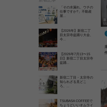
新着記事
「その水漏れ、ウチの
仕事ですか?」不動産
屋...
新
5
【2026年】新宿二丁
目太宗寺盆踊り大会、
今...
【2026年7月13〜15
日】新宿二丁目太宗寺
盆踊...
新宿二丁目・太宗寺の
知られざる見どこ
ろ、...
TSUBASA COFFEEで
ちょうどいいオムライ