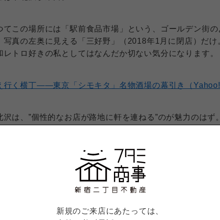
つてこの場所には「駅前食品市場」という、ゴールデン街の
、写真の左奥に見える「三好野」（2018年1月に閉店）だ
和レトロ好きの私としてはなんだか切ない気分になります。
え行く横丁――東京「シモキタ」名物酒場の幕引き（Yahoo
北沢は、”個性的なお店が路地に軒を連ねる”のが魅力のはず
路が広がる→キレイな駅ビルが建つ→家賃が高くなる→駅周
計なお世話だと思いますが、シモキタらしい再開発を期待し
新規のご来店にあたっては、
んな下北沢駅の西口を出て徒歩14分にあるのが、弊社が運