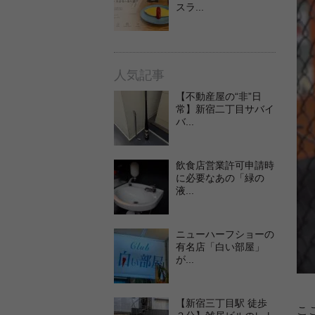
スラ...
人気記事
【不動産屋の“非”日
常】新宿二丁目サバイ
バ...
飲食店営業許可申請時
に必要なあの「緑の
液...
ニューハーフショーの
有名店「白い部屋」
が...
【新宿三丁目駅 徒歩
こ