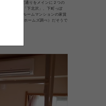
真ん中なので、茶沢通りをメインに２つの
ル・若者の街「下北沢」、下町っぽ
身者向けワンルームマンションの家賃
らも2017年、ホームズ調べ）だそうで