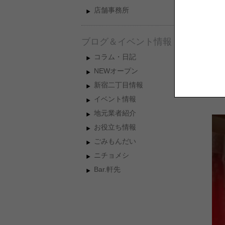
ハ
店舗事務所
街
い
ブログ＆イベント情報
相
す
コラム・日記
NEWオープン
新宿二丁目情報
で
イベント情報
地元業者紹介
お役立ち情報
ごみもんだい
ニチョメシ
Bar.軒先