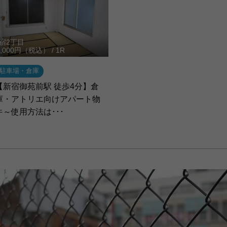
宿2丁目
5,000円（税込） / 1R
駐車場・倉庫
【新宿御苑前駅 徒歩4分】倉
庫・アトリエ向けアパート物
件～使用方法は･･･