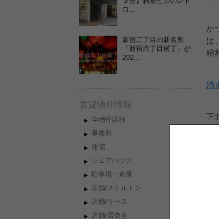
３分】雑居ビルのレト
ロ...
か
新宿二丁目の新名所
は
「新宿弐丁目横丁」が
昭
202...
消
賃貸物件情報
下
全物件詳細
事務所
住宅
道
シェアハウス
駐車場・倉庫
余
店舗/スケルトン
店舗/リース
そ
店舗/居抜き