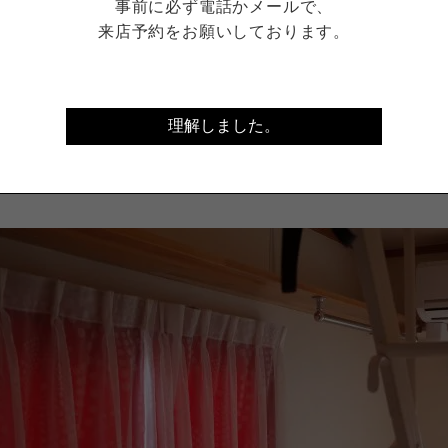
事前に必ず電話かメールで、
ウス『SHARE VILLAGE 下北沢』。下北と三茶のほぼ
来店予約をお願いしております。
をぶらぶら散策するのも楽しいです。ごちゃごちゃ・サブカ
・オシャレ・大人の街「三軒茶屋」って感じでしょうか。単
場は下北沢で8.4万円、三軒茶屋は同じ条件で9.2万円（どち
。あ、うちのシェアハウスは6.5万円！（強調）
理解しました。
は、ここから現在空室の302号室をご紹介。