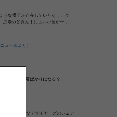
ような横丁が存在していたそう。今
け。広場のど真ん中に古い小屋が一つ、
!ニュースより）
。
辺はチェーン店ばかりになる？
たいです！
営するおしゃれなデザイナーズのシェア