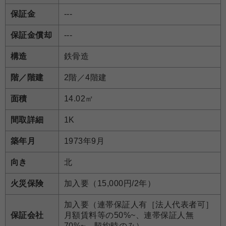
保証金
---
保証金償却
---
構造
鉄骨造
階／階建
2階／4階建
面積
14.02㎡
間取詳細
1K
築年月
1973年9月
向き
北
火災保険
加入要（15,000円/2年）
加入要（連帯保証人有［法人代表者可］
保証会社
月額賃料等の50%~、連帯保証人無
70%~、契約時のみ）