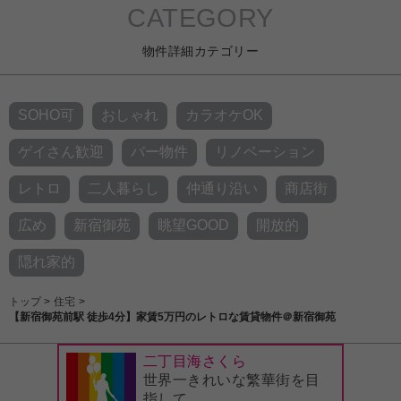
CATEGORY
物件詳細カテゴリー
SOHO可
おしゃれ
カラオケOK
ゲイさん歓迎
バー物件
リノベーション
レトロ
二人暮らし
仲通り沿い
商店街
広め
新宿御苑
眺望GOOD
開放的
隠れ家的
トップ
>
住宅
>
【新宿御苑前駅 徒歩4分】家賃5万円のレトロな賃貸物件＠新宿御苑
二丁目海さくら
世界一きれいな繁華街を目
指して