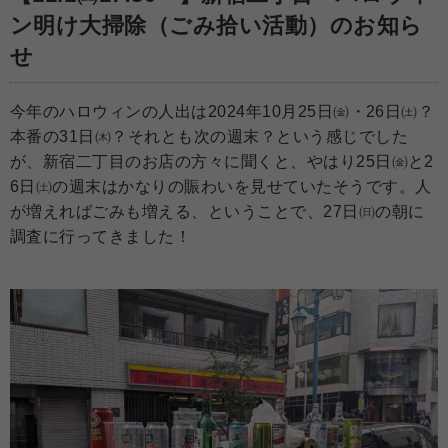
ン明け大掃除（ごみ拾い活動）のお知ら
せ
今年のハロウィンの人出は2024年10月25日㈮・26日㈯？
本番の31日㈭？それとも次の週末？という感じでした
が、新宿二丁目のお店の方々に聞くと、やはり25日㈮と2
6日㈯の週末はかなりの賑わいを見せていたそうです。人
が増えればごみも増える、ということで、27日㈰の朝に
調査に行ってきました！