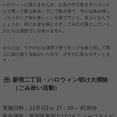
ハロウィンに限りませんが、お店の中で飲まずにコンビ
ニで買って路上飲み、そして飲み捨て、中には飲み残し
（ストロング缶が多い！）を捨てていく。安上りなんで
しょうが、街にお金を落とさず、ごみだけ落としていく
人たちは迷惑でしかありません。
さらには、ウチのビル清掃で使うモップを振り回して路
上に投げ捨てる奴がいたので、さすがに私もカチンとき
て・・・
新宿二丁目・ハロウィン明け大掃除
（ごみ拾い活動）
実施日時：11月1日㈮ 17：30～ 約30分
集合場所：新宿区新宿2-12-14 ニューフタミビ