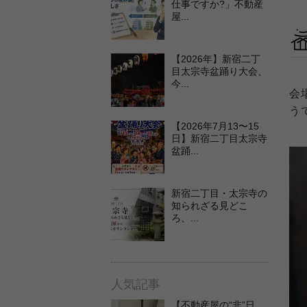
仕事ですか?」不動産
屋...
【2026年】新宿二丁
目太宗寺盆踊り大会、
今...
会
う
【2026年7月13〜15
日】新宿二丁目太宗寺
盆踊...
新宿二丁目・太宗寺の
知られざる見どこ
ろ、...
人気記事
【不動産屋の“非”日