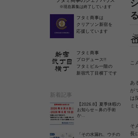
フタミ商事のシェアハウス
※現在募集は終了しています
フタミ商事は
クリアソン新宿を
応援しています
フタミ商事
プロデュース!!
こ
フタミビル一階の
新宿弐丁目横丁です
あ
が
新着記事
は
【2026.8】夏季休暇の
ミ
お知らせ～鼻の手術
か...
そ
長
「その水漏れ、ウチの