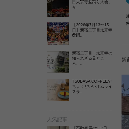
目太宗寺盆踊り大会、
今...
【2026年7月13〜15
日】新宿二丁目太宗寺
盆踊...
新宿二丁目・太宗寺の
知られざる見どこ
新
ろ、...
TSUBASA COFFEEで
ちょうどいいオムライ
スラ...
人気記事
【不動産屋の“非”日