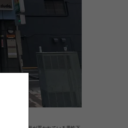
もベンチに人形が置かれている男性下