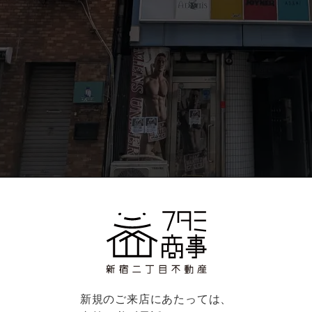
外観
新規のご来店にあたっては、
長くスタイリッシュなブルーが特徴的な外観、１階にはいつ