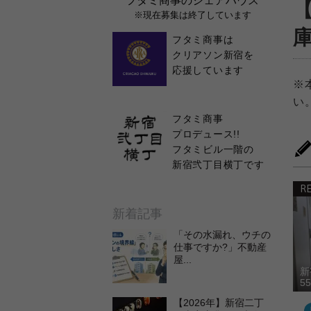
フタミ商事のシェアハウス
※現在募集は終了しています
フタミ商事は
クリアソン新宿を
応援しています
※
い
フタミ商事
プロデュース!!
フタミビル一階の
新宿弐丁目横丁です
R
新着記事
「その水漏れ、ウチの
仕事ですか?」不動産
屋...
新
5
【2026年】新宿二丁