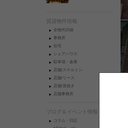
賃貸物件情報
全物件詳細
事務所
住宅
シェアハウス
駐車場・倉庫
店舗/スケルトン
店舗/リース
店舗/居抜き
店舗事務所
ブログ＆イベント情報
コラム・日記
細