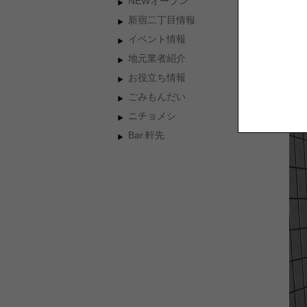
NEWオープン
着
新宿二丁目情報
イベント情報
地元業者紹介
お役立ち情報
ごみもんだい
ニチョメシ
Bar.軒先