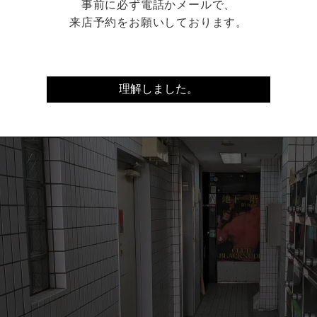
事前に必ず電話かメールで、
・パンツ屋さん、２階から６階までは個性的なバーが５店舗
来店予約をお願いしております。
理解しました。