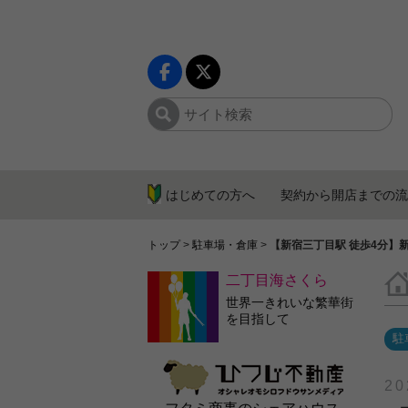
はじめての方へ
契約から開店までの流
トップ
>
駐車場・倉庫
>
【新宿三丁目駅 徒歩4分
二丁目海さくら
世界一きれいな繁華街
を目指して
駐
20